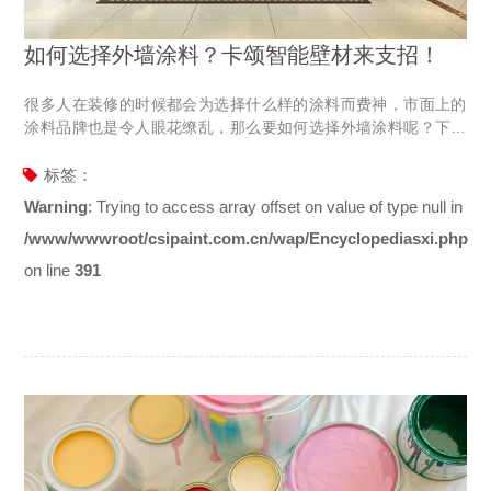
如何选择外墙涂料？卡颂智能壁材来支招！
很多人在装修的时候都会为选择什么样的涂料而费神，市面上的
涂料品牌也是令人眼花缭乱，那么要如何选择外墙涂料呢？下面
就让卡颂智能壁材的小编给大家讲解一下吧。 1.根据建筑装修的
面积来选择 对于涂刷面积较大的场所，建议采用耐污性、耐老
标签：
化、保色性和附着性较好的涂料。 对于涂刷面积较小的场所，建
Warning
: Trying to access array offset on value of type null in
议采用具有防火、防霉、防脏污性能以及易刷洗的涂料。 对于湿
/www/wwwroot/csipaint.com.cn/wap/Encyclopediasxi.php
度较大的场所，如浴室、厨房等，建议选择具有耐水、防火、防
霉、耐脏污性能以及易刷洗的涂料。 2.根据基面材料来选择 对
on line
391
于混凝土和