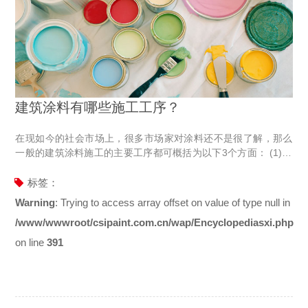
建筑涂料有哪些施工工序？
在现如今的社会市场上，很多市场家对涂料还不是很了解，那么
一般的建筑涂料施工的主要工序都可概括为以下3个方面： (1)基
层处理 包括各种材质的表面处理。基层（或基材）表面质量的好
坏，不仅影响涂层的美观，更重要的是影响涂层的质量。因此创
标签：
造一个良好的基层至关重要。如基层强度不够，涂层易发生裂
Warning
: Trying to access array offset on value of type null in
纹、起皮、脱落等质量问题；基层过于潮湿(含水率超过百分之
/www/wwwroot/csipaint.com.cn/wap/Encyclopediasxi.php
十)，会出现涂层成膜不好、起鼓、脱落等质量问题。建筑涂料一
些有碍涂层与基层粘结的污物或其他附着物如清理不干净，涂层
on line
391
会粘结不牢且影响装饰效果。基层处理就是将各种基层处理到符
合涂料工程所要求的标准。 (2)涂料施工 包括各种涂料（底涂
料、主涂