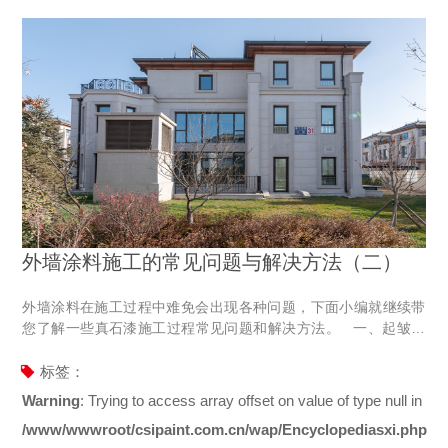
外墙涂料施工的常见问题与解决方法（二）
外墙涂料在施工过程中难免会出现各种问题，下面小编就继续带
您了解一些真石漆施工过程常见问题和解决方法。 一、起皱：
漆膜形成起伏的皱纹 产生原因： 1.漆膜过厚，表面收缩。 2.涂
第二层漆时，第一层还未干透。 3.干燥时温度太高。 解决办
标签：
法： 为了防止出现这种状况，应避免涂得太厚，刷涂应均匀。刷
Warning
: Trying to access array offset on value of type null in
涂两道漆间隔时间一定要足够，要保证待第一层漆膜完全干透后
/www/wwwroot/csipaint.com.cn/wap/Encyclopediasxi.php
再涂第二道。 &