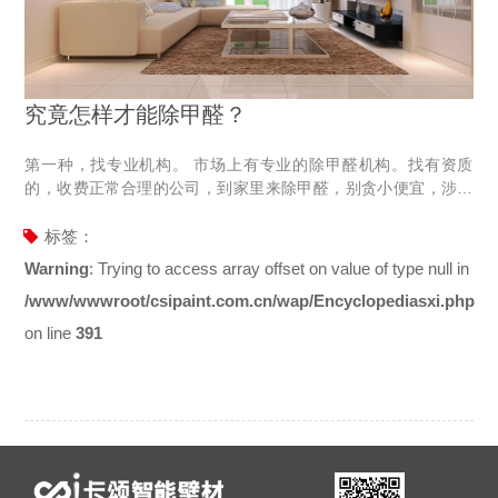
究竟怎样才能除甲醛？
第一种，找专业机构。 市场上有专业的除甲醛机构。找有资质
的，收费正常合理的公司，到家里来除甲醛，别贪小便宜，涉及
健康的事，靠谱比贵更重要。 他们有专业的办法，去除你家甲
醛。 但无论什么时候，去甲醛，都不是一蹴而就的事情，不靠谱
标签：
专业机构，只能暂时性将甲醛含量降低，过段时间，甲醛含量又
Warning
: Trying to access array offset on value of type null in
升上去。 请记住，甲醛的释放周期，是3-15年。 第二种，在房间
/www/wwwroot/csipaint.com.cn/wap/Encyclopediasxi.php
里多放一些活性炭。 活性炭可以吸附甲醛，但随着温度升高和饱
和量上来，又容易释放出来，所以用来吸收甲醛的活性炭，放置
on line
391
一段时间，就要扔掉，换新的。 这两种方法