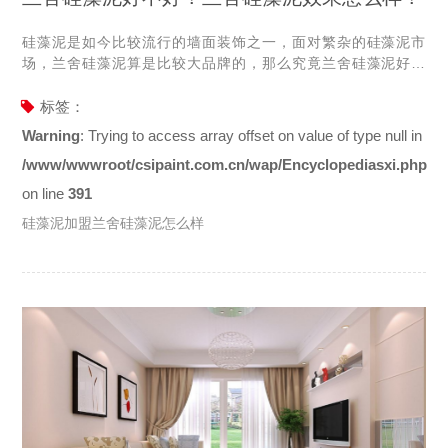
硅藻泥是如今比较流行的墙面装饰之一，面对繁杂的硅藻泥市
场，兰舍硅藻泥算是比较大品牌的，那么究竟兰舍硅藻泥好不
好？兰舍硅藻泥效果怎么样呢？下面我们一起来了解详细了解一
下。 兰舍硅藻泥好不好？ 首先我们来了解一下兰舍硅藻泥，作为
标签：
一个已经拥有了9年历史的硅藻泥品牌，兰舍一直坚持硅藻泥的生
Warning
: Trying to access array offset on value of type null in
产和研发，到现在已经有了十几种系列产品和上千种花色，是目
/www/wwwroot/csipaint.com.cn/wap/Encyclopediasxi.php
前硅藻泥市场上具备有一定实力的品牌。 兰舍硅藻泥的生产是选
用的地域性原材料，产品使用过程中可以将空气中的水吸收，保
on line
391
持室内空气的清新。兰舍旗下的平涂型产品在湿度和产品净化方
硅藻泥加盟兰舍硅藻泥怎么样
面，和