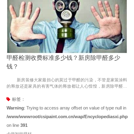
甲醛检测收费标准多少钱？新房除甲醛多少
钱？
新房装修大家最担心的莫过于甲醛的污染，不管是家装涂料
的释放还是家具的有害气体的释放都让人心惶惶，新房除甲醛已
经成了人们共同关注的问题，那么新房除甲醛多少钱？甲醛检测
收费标准又是什么呢？下面就这两个问题给大家做个详细的分
标签：
析。 甲醛作为一种无色但具有强烈刺激性的气体，对身体伤
Warning
: Trying to access array offset on value of type null in
害大，钟南山院士就在两会期间指出室内污染远大于室外PM2.5
/www/wwwroot/csipaint.com.cn/wap/Encyclopediasxi.php
的污染，由此可见新房除甲醛等有害气体的必要性。 &nbs
on line
391
卡颂智能壁材