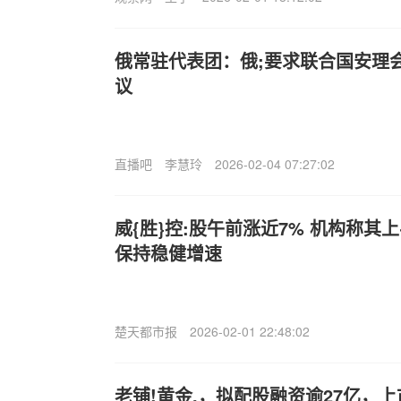
俄常驻代表团：俄;要求联合国安理会
议
直播吧
李慧玲
2026-02-04 07:27:02
威{胜}控:股午前涨近7% 机构称
保持稳健增速
楚天都市报
2026-02-01 22:48:02
老铺!黄金.，拟配股融资逾27亿，上市