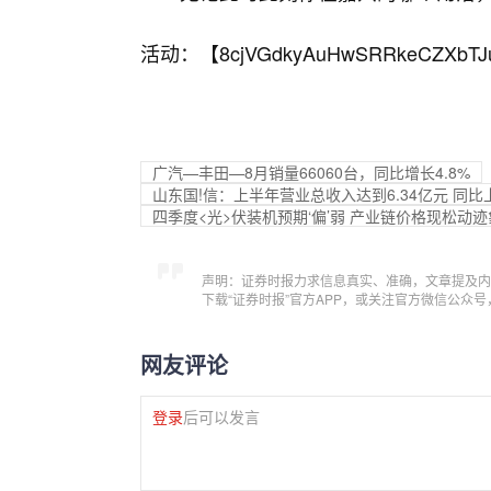
活动：【
8cjVGdkyAuHwSRRkeCZXbTJ
广汽—丰田—8月销量66060台，同比增长4.8%
山东国!信：上半年营业总收入达到6.34亿元 同比上
四季度<光>伏装机预期‘偏’弱 产业链价格现松动迹
声明：证券时报力求信息真实、准确，文章提及内
下载“证券时报”官方APP，或关注官方微信公众
网友评论
登录
后可以发言